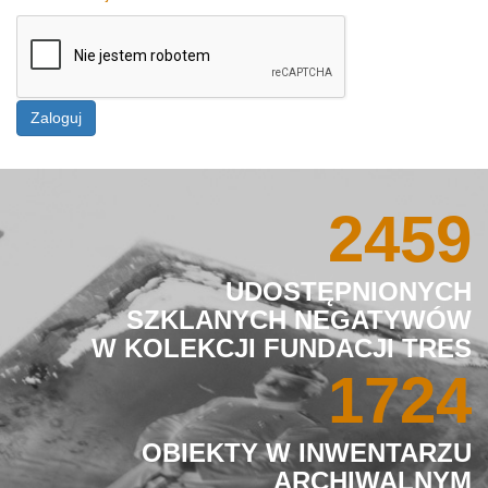
Zaloguj
2459
UDOSTĘPNIONYCH
SZKLANYCH NEGATYWÓW
W KOLEKCJI FUNDACJI TRES
1724
OBIEKTY W INWENTARZU
ARCHIWALNYM